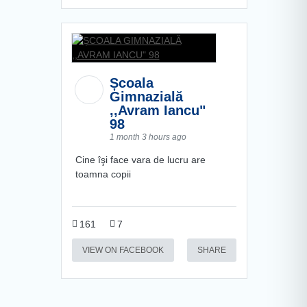
Școala
Gimnazială
,,Avram Iancu"
98
1 month 3 hours ago
Cine îşi face vara de lucru are
toamna copii
161
7
VIEW ON FACEBOOK
SHARE