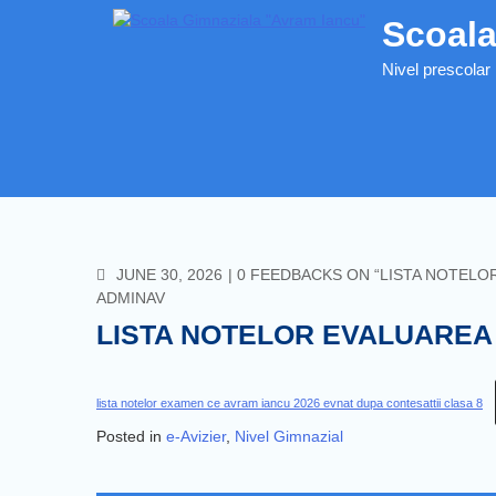
Skip
Scoala
to
content
Nivel prescolar 
COMMENTS
JUNE 30, 2026
0 FEEDBACKS ON “LISTA NOTELO
ADMINAV
LISTA NOTELOR EVALUAREA
lista notelor examen ce avram iancu 2026 evnat dupa contesattii clasa 8
Posted in
e-Avizier
,
Nivel Gimnazial