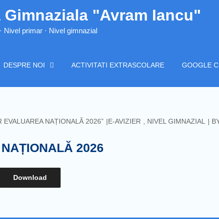
 Gimnaziala "Avram Iancu"
· Nivel primar · Nivel gimnazial
DESPRE NOI
ACTIVITATI EXTRASCOLARE
GOOGLE 
R EVALUAREA NAȚIONALĂ 2026”
E-AVIZIER
,
NIVEL GIMNAZIAL
B
 NAȚIONALĂ 2026
Download