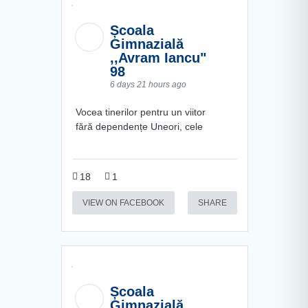
Școala
Gimnazială
,,Avram Iancu"
98
6 days 21 hours ago
Vocea tinerilor pentru un viitor
fără dependențe Uneori, cele
18
1
VIEW ON FACEBOOK
SHARE
Școala
Gimnazială