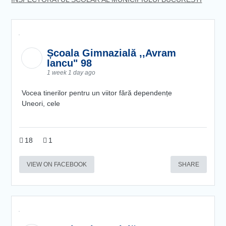
Școala Gimnazială ,,Avram
Iancu" 98
1 week 1 day ago
Vocea tinerilor pentru un viitor fără dependențe
Uneori, cele
18
1
VIEW ON FACEBOOK
SHARE