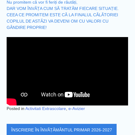
Nu promitem că vor fi feriți de răutăți,
DAR VOM ÎNVĂȚA CUM SĂ TRATĂM FIECARE SITUAȚIE.
CEEA CE PROMITEM ESTE CĂ LA FINALUL CĂLĂTORIEI
COPILUL DE ASTĂZI VA DEVENI OM CU VALORI CU
GÂNDIRE PROPRIE!
Posted in
Activitati Extrascolare
,
e-Avizier
Post
ÎNSCRIERE ÎN ÎNVĂȚĂMÂNTUL PRIMAR 2026-2027