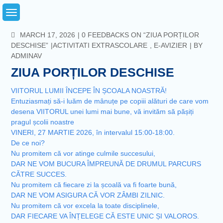
Skip
to
content
COMMENTS
MARCH 17, 2026
0 FEEDBACKS ON “ZIUA PORȚILOR
DESCHISE”
ACTIVITATI EXTRASCOLARE
,
E-AVIZIER
BY
ADMINAV
ZIUA PORȚILOR DESCHISE
VIITORUL LUMII ÎNCEPE ÎN ȘCOALA NOASTRĂ!
Entuziasmați să-i luăm de mânuțe pe copiii alături de care vom
desena VIITORUL unei lumi mai bune, vă invităm să pășiți
pragul școlii noastre
VINERI, 27 MARTIE 2026, în intervalul 15:00-18:00.
De ce noi?
Nu promitem că vor atinge culmile succesului,
DAR NE VOM BUCURA ÎMPREUNĂ DE DRUMUL PARCURS
CĂTRE SUCCES.
Nu promitem că fiecare zi la școală va fi foarte bună,
DAR NE VOM ASIGURA CĂ VOR ZÂMBI ZILNIC.
Nu promitem că vor excela la toate disciplinele,
DAR FIECARE VA ÎNȚELEGE CĂ ESTE UNIC ȘI VALOROS.