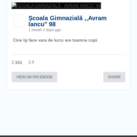
Școala Gimnazială ,,Avram
Iancu" 98
1 month 2 days ago
Cine îşi face vara de lucru are toamna copii
161
7
VIEW ON FACEBOOK
SHARE