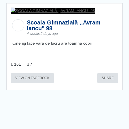
Școala Gimnazială ,,Avram
Iancu" 98
4 weeks 2 days ago
Cine îşi face vara de lucru are toamna copii
161
7
VIEW ON FACEBOOK
SHARE