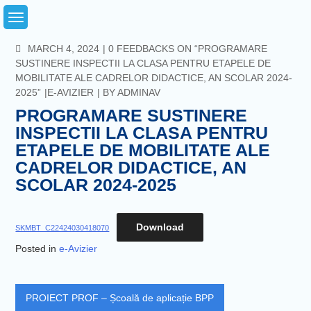
Skip
to
content
COMMENTS
MARCH 4, 2024
0 FEEDBACKS ON “PROGRAMARE
SUSTINERE INSPECTII LA CLASA PENTRU ETAPELE DE
MOBILITATE ALE CADRELOR DIDACTICE, AN SCOLAR 2024-
2025”
E-AVIZIER
BY
ADMINAV
PROGRAMARE SUSTINERE
INSPECTII LA CLASA PENTRU
ETAPELE DE MOBILITATE ALE
CADRELOR DIDACTICE, AN
SCOLAR 2024-2025
Download
SKMBT_C22424030418070
Posted in
e-Avizier
Post
PROIECT PROF – Școală de aplicație BPP