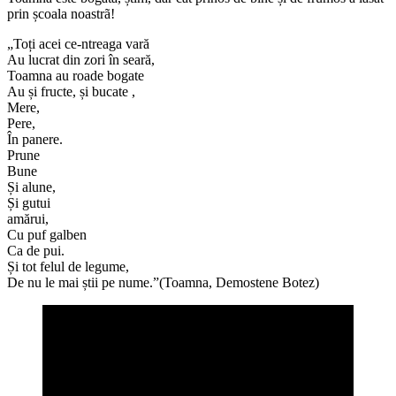
prin școala noastrã!
„Toți acei ce-ntreaga vară
Au lucrat din zori în seară,
Toamna au roade bogate
Au și fructe, și bucate ,
Mere,
Pere,
În panere.
Prune
Bune
Și alune,
Și gutui
amărui,
Cu puf galben
Ca de pui.
Și tot felul de legume,
De nu le mai știi pe nume.”(Toamna, Demostene Botez)