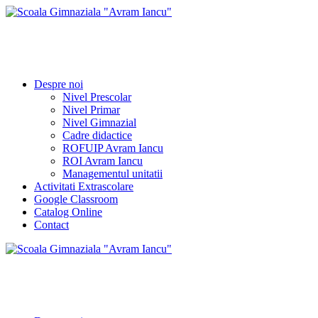
Skip
to
Scoala Gimnaziala "Avram Iancu"
content
Nivel prescolar · Nivel primar · Nivel gimnazial
Despre noi
Nivel Prescolar
Nivel Primar
Nivel Gimnazial
Cadre didactice
ROFUIP Avram Iancu
ROI Avram Iancu
Managementul unitatii
Activitati Extrascolare
Google Classroom
Catalog Online
Contact
Scoala Gimnaziala "Avram Iancu"
Nivel prescolar · Nivel primar · Nivel gimnazial