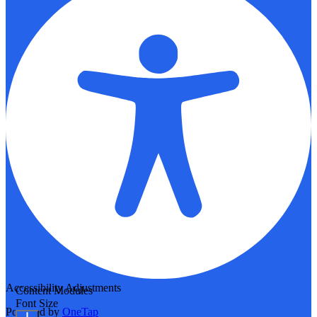
Accessibility Adjustments
Content Modules
Font Size
Powered by
OneTap