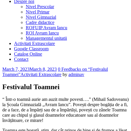
Despre noi
Nivel Prescolar
Nivel Primar
Nivel Gimnazial
Cadre didactice
ROFUIP Avram Iancu
ROI Avram Iancu
Managementul unitatii
Activitati Extrascolare
Google Classroom
Catalog Online
Contact
Comments
March 7, 2023
March 8, 2023
0 Feedbacks on “Festivalul
Toamnei”
Activitati Extrascolare
by
adminav
Festivalul Toamnei
“ Într-o toamnã aurie am auzit multe povesti….” (Mihail Sadoveanu)
la Școala Gimnazială „Avram Iancu”. Povești despre bogăția de a fi,
de a face, de a împărți sau de a împărtăși, povești cu zânele Toamna
care au chipul și glasul doamnelor educatoare sau al doamnelor
învățătoare, ce mirare!
Toamna este bogatã, știm, dar cât prinos de bine și de frumos a lăsat