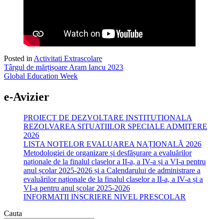
Posted in
Activitati Extrascolare
Post
Târgul de mărțișoare Aram Iancu 2023
Global Education Week
navigation
e-Avizier
PROIECT DE DEZVOLTARE INSTITUTIONALA
REZOLVAREA SITUATIILOR SPECIALE ADMITERE
2026
LISTA NOTELOR EVALUAREA NAȚIONALĂ 2026
Metodologiei de organizare și desfășurare a evaluărilor
naționale de la finalul claselor a II-a, a IV-a și a VI-a pentru
anul școlar 2025-2026 și a Calendarului de administrare a
evaluărilor naționale de la finalul claselor a II-a, a IV-a și a
VI-a pentru anul școlar 2025-2026
INFORMATII INSCRIERE NIVEL PRESCOLAR
Cauta